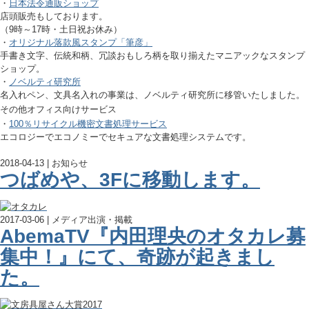
・
日本法令通販ショップ
店頭販売もしております。
（9時～17時・土日祝お休み）
・
オリジナル落款風スタンプ「筆彦」
手書き文字、伝統和柄、冗談おもしろ柄を取り揃えたマニアックなスタンプ
ショップ。
・
ノベルティ研究所
名入れペン、文具名入れの事業は、ノベルティ研究所に移管いたしました。
その他オフィス向けサービス
・
100％リサイクル機密文書処理サービス
エコロジーでエコノミーでセキュアな文書処理システムです。
2018-04-13 | お知らせ
つばめや、3Fに移動します。
2017-03-06 | メディア出演・掲載
AbemaTV『内田理央のオタカレ募
集中！』にて、奇跡が起きまし
た。