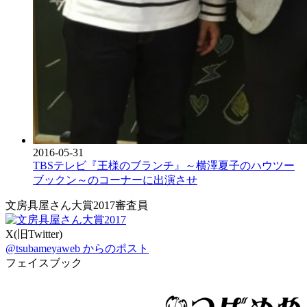
2016-05-31
TBSテレビ『王様のブランチ』～横澤夏子のハウツー
ブックン～のコーナーに出演させ
文房具屋さん大賞2017審査員
X(旧Twitter)
@tsubameyaweb からのポスト
フェイスブック